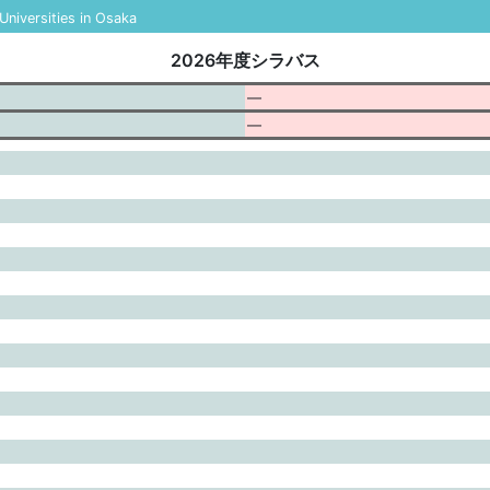
niversities in Osaka
2026年度シラバス
—
—