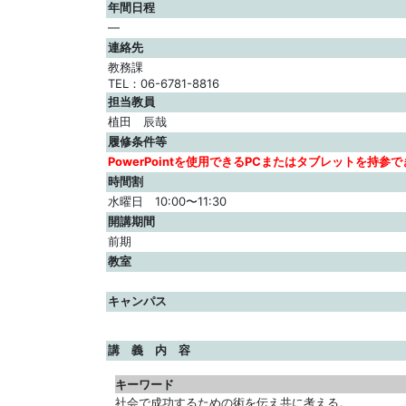
年間日程
—
連絡先
教務課
TEL：06-6781-8816
担当教員
植田 辰哉
履修条件等
PowerPointを使用できるPCまたはタブレットを持参
時間割
水曜日 10:00〜11:30
開講期間
前期
教室
キャンパス
講 義 内 容
キーワード
社会で成功するための術を伝え共に考える。