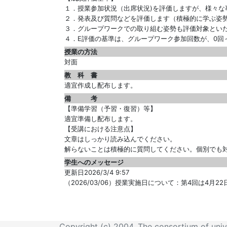
１．授業参加状況（出席状況)を評価しますが、様々な
２．発表及び質問などを評価します（積極的に学ぶ姿
３．グループワークでの取り組む姿勢も評価対象とい
４．E評価の基準は、グループワーク参加回数が、0回
授業の方法
対面
教 科 書
適宜作成し配布します。
備 考
【準備学習（予習・復習）等】
適宜準備し配布します。
【受講における注意点】
文章はしっかり読み込んでください。
解らないことは積極的に質問してください。個別でも
学生へのメッセージ
更新日2026/3/4 9:57
（2026/03/06）授業実施日について：第4回は4月
Copyright (c) 2004, The consortium of univer