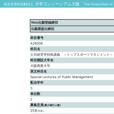
大学コンソーシアム大阪
特定非営利活動法人
The Consortium of U
Web出願登録締切
出願票提出締切
科目番号
A26006
科目名
公共経営学特殊講義 ～トップスポーツマネジメント～
科目開設大学名
大阪商業大学
英文科目名
Special Lectures of Public Management
配当学年
3
単位数
2
募集定員
(最少催行人数)
25名
(5名)