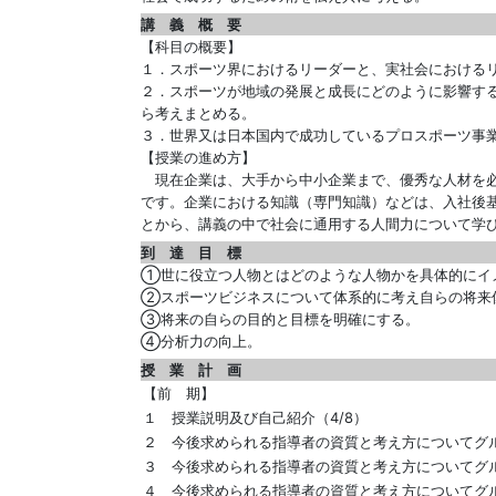
講 義 概 要
【科目の概要】
１．スポーツ界におけるリーダーと、実社会における
２．スポーツが地域の発展と成長にどのように影響す
ら考えまとめる。
３．世界又は日本国内で成功しているプロスポーツ事
【授業の進め方】
現在企業は、大手から中小企業まで、優秀な人材を必
です。企業における知識（専門知識）などは、入社後
とから、講義の中で社会に通用する人間力について学
到 達 目 標
①世に役立つ人物とはどのような人物かを
②スポーツビジネスについて体系的に考
③将来の自らの目的と目標を明確にする
④分析力の向上。
授 業 計 画
【前 期】
１ 授業説明及び自己紹介（4/8）
２ 今後求められる指導者の資質と考え方についてグル
３ 今後求められる指導者の資質と考え方についてグループ
４ 今後求められる指導者の資質と考え方についてグルー