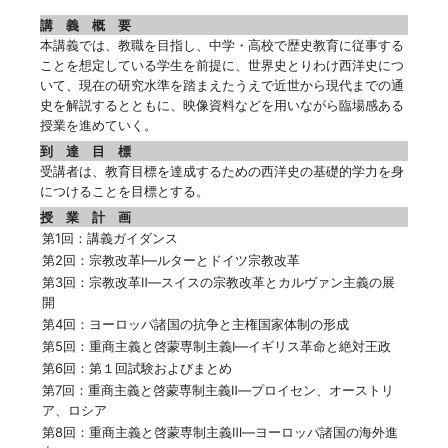
講 義 概 要
本講義では、教職を目指し、中学・高校で歴史教育に従事する
ことを想定している学生を前提に、世界史とりわけ西洋史につ
いて、現在の研究水準を踏まえたうえで近世から現代までの通
史を解説するとともに、映像資料などを用いながら臨場感ある
授業を進めていく。
到 達 目 標
受講者は、教育目標を達成するための西洋史の基礎的学力を身
につけることを目標とする。
授 業 計 画
第1回：講義ガイダンス
第2回：宗教改革Ⅰ―ルターとドイツ宗教改革
第3回：宗教改革Ⅱ―スイスの宗教改革とカルヴァン主義の展
開
第4回：ヨーロッパ諸国の抗争と主権国家体制の形成
第5回：重商主義と啓蒙専制主義Ⅰ―イギリス革命と絶対王政
第6回：第１回試験およびまとめ
第7回：重商主義と啓蒙専制主義Ⅱ―プロイセン、オーストリ
ア、ロシア
第8回：重商主義と啓蒙専制主義Ⅲ―ヨーロッパ諸国の海外進