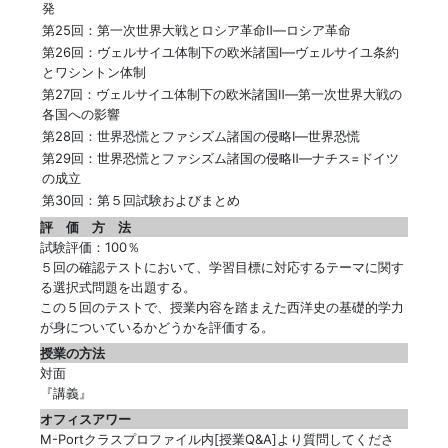
発
第25回：第一次世界大戦とロシア革命Ⅱ―ロシア革命
第26回：ヴェルサイユ体制下の欧米諸国Ⅰ―ヴェルサイユ条約
とワシントン体制
第27回：ヴェルサイユ体制下の欧米諸国Ⅱ―第一次世界大戦の
各国への影響
第28回：世界恐慌とファシズム諸国の侵略Ⅰ―世界恐慌
第29回：世界恐慌とファシズム諸国の侵略Ⅱ―ナチス=ドイツ
の成立
第30回：第５回試験およびまとめ
評 価 方 法
試験評価：100％
５回の確認テストにおいて、学習目標に対応するテーマに関す
る選択式問題を出題する。
この５回のテストで、授業内容を踏まえた西洋史の基礎的学力
が身についているかどうかを評価する。
授業の方法
対面
『講義』
オフィスアワー
M-Portクラスプロファイル内[授業Q&A]より質問してくださ