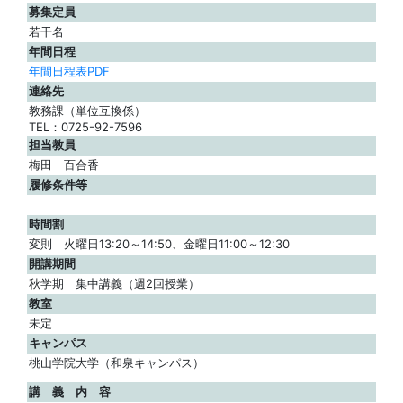
募集定員
若干名
年間日程
年間日程表PDF
連絡先
教務課（単位互換係）
TEL：0725-92-7596
担当教員
梅田 百合香
履修条件等
時間割
変則 火曜日13:20～14:50、金曜日11:00～12:30
開講期間
秋学期 集中講義（週2回授業）
教室
未定
キャンパス
桃山学院大学（和泉キャンパス）
講 義 内 容