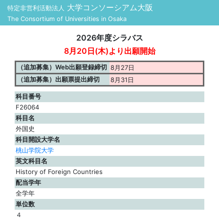
大学コンソーシアム大阪
特定非営利活動法人
The Consortium of Universities in Osaka
2026年度シラバス
8月20日(木)より出願開始
（追加募集）Web出願登録締切
8月27日
（追加募集）出願票提出締切
8月31日
科目番号
F26064
科目名
外国史
科目開設大学名
桃山学院大学
英文科目名
History of Foreign Countries
配当学年
全学年
単位数
４