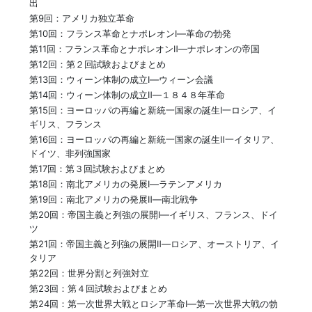
出
第9回：アメリカ独立革命
第10回：フランス革命とナポレオンⅠ―革命の勃発
第11回：フランス革命とナポレオンⅡ―ナポレオンの帝国
第12回：第２回試験およびまとめ
第13回：ウィーン体制の成立Ⅰ―ウィーン会議
第14回：ウィーン体制の成立Ⅱ―１８４８年革命
第15回：ヨーロッパの再編と新統一国家の誕生Ⅰ一ロシア、イ
ギリス、フランス
第16回：ヨーロッパの再編と新統一国家の誕生Ⅱ一イタリア、
ドイツ、非列強国家
第17回：第３回試験およびまとめ
第18回：南北アメリカの発展Ⅰ―ラテンアメリカ
第19回：南北アメリカの発展Ⅱ―南北戦争
第20回：帝国主義と列強の展開Ⅰ―イギリス、フランス、ドイ
ツ
第21回：帝国主義と列強の展開Ⅱ―ロシア、オーストリア、イ
タリア
第22回：世界分割と列強対立
第23回：第４回試験およびまとめ
第24回：第一次世界大戦とロシア革命Ⅰ―第一次世界大戦の勃